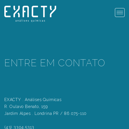
Togg
ENTRE EM CONTATO
HOME
QUEM
ANÁLISES
BLOG
CONTATO
SOMOS
EXACTY
. Análises Químicas
R. Oulavo Benato, 159
Jardim Alpes . Londrina PR / 86.075-110
(43) 3304.5313