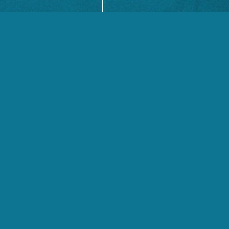
fico e gestão
r aos clientes
ões.