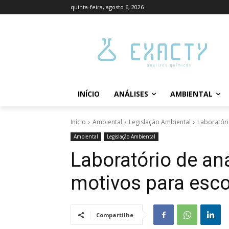
quinta-feira, agosto 6, 2026
INÍCIO
ANÁLISES
AMBIENTAL
Início
Ambiental
Legislação Ambiental
Laboratóri
Ambiental
Legislação Ambiental
Laboratório de aná
motivos para esco
Compartilhe